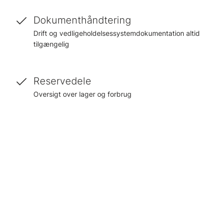
Dokumenthåndtering
Drift og vedligeholdelsessystemdokumentation altid
tilgængelig
Reservedele
Oversigt over lager og forbrug
Lagerkontrol
Fuld kontrol over lager og lageroptællinger
Bestillinger og
omkostningsopfølgning
Mulighed for at oprette og følge bestillinger