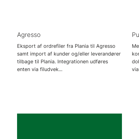
Agresso
Pu
Eksport af ordre­filer fra Plania til Agresso
Me
samt import af kunder og/eller leverandører
kon
tilbage til Plania. Integrationen udføres
do
enten via filudvek...
via