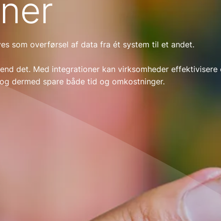
oner
ves som overførsel af data fra ét system til et andet.
nd det. Med integrationer kan virksomheder effektivisere
 og dermed spare både tid og omkostninger.