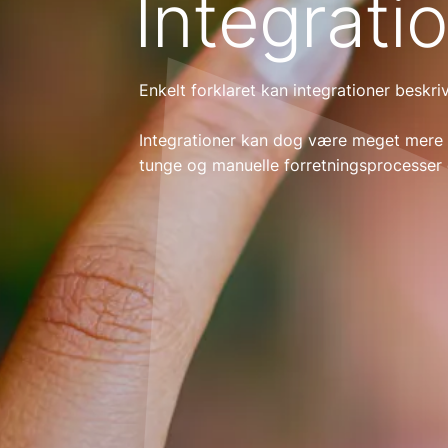
Integrati
Enkelt forklaret kan integrationer beskri
Integrationer kan dog være meget mere e
tunge og manuelle forretningsprocesser