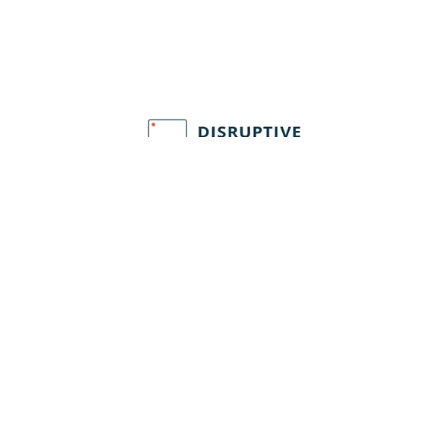
Disruptive Technologies
Fi
Disruptive Technologies – Oprettelse af
Fi
opgaver i Plania baseret på brug, for
spr
eksempel rengøringsopgaver genereret ud
Pla
fra antallet af besøgende.
kan