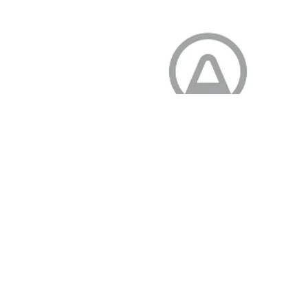
Airthings
Airthings – Automatisk aflæsning af
luftkvalitet, som sendes som besked til
Plania.