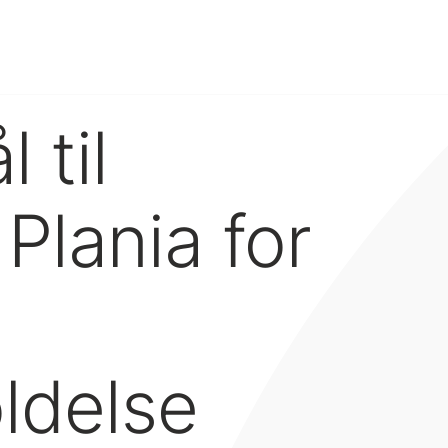
 til
Plania for
ldelse